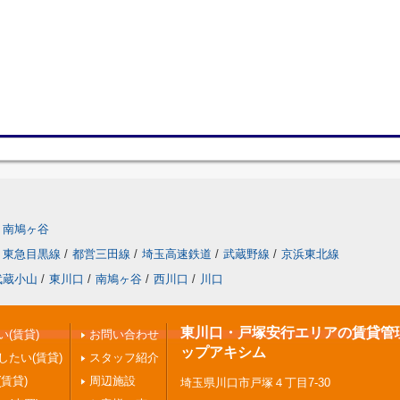
南鳩ヶ谷
東急目黒線
/
都営三田線
/
埼玉高速鉄道
/
武蔵野線
/
京浜東北線
武蔵小山
/
東川口
/
南鳩ヶ谷
/
西川口
/
川口
東川口・戸塚安行エリアの賃貸管理 |
(賃貸)
お問い合わせ
ップアキシム
したい(賃貸)
スタッフ紹介
賃貸)
周辺施設
埼玉県川口市戸塚４丁目7-30