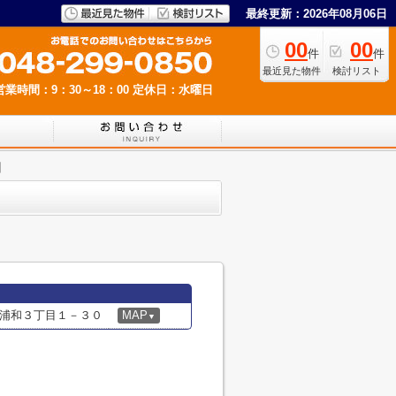
最終更新：2026年08月06日
00
00
件
件
最近見た物件
検討リスト
営業時間：9：30～18：00
定休日：水曜日
園
浦和３丁目１－３０
MAP
▼