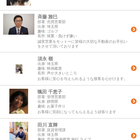
斉藤 雅巳
部署:
売買営業部
出身:
埼玉県
趣味:
ゴルフ
長所:
慎重・負けず嫌い
誠実営業をモットーに皆様の大切な不動産のお手伝い
をさせて頂いております
須永 嶺
出身:
埼玉県
趣味:
映画鑑賞
長所:
声が大きいところ
お客様に安心を与えられるような接客を心がけます。
颯田 千恵子
部署:
管理営業部
出身:
静岡県
趣味:
お菓子作り
お客様に笑顔になってもらえるよう頑張ります
田川 直輝
部署:
賃貸管理課
出身:
埼玉県
趣味:
音楽 映画鑑賞 旅行 ライブ