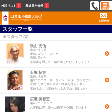
0
0
検討リスト
最近見た物件
お問合せ
スタッフ一覧
全スタッフ
7
名
秋山 光信
出身:
埼玉県
趣味:
ゴルフ・スキー
長所:
穏やか
不動産を通して一緒に幸せになりましょう！
石塚 柾実
出身:
埼玉県
趣味:
テニス・サーフィン・水泳・プラモデル
長所:
それぞれの立場で物事を考えられる
求めるよりも求められる人であり続けたい
広瀬 美智恵
趣味:
ハイキング
お客様に寄り添った接客を心掛けています