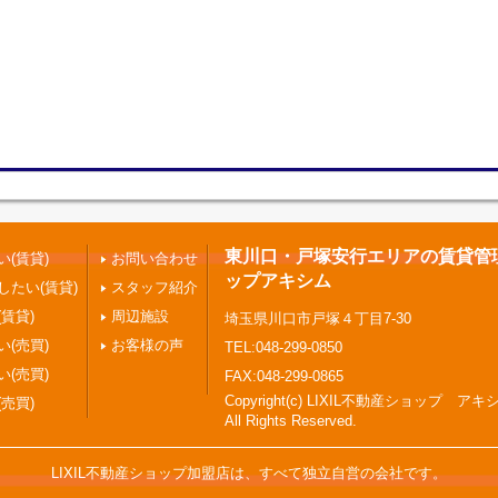
東川口・戸塚安行エリアの賃貸管理 |
(賃貸)
お問い合わせ
ップアキシム
したい(賃貸)
スタッフ紹介
賃貸)
周辺施設
埼玉県川口市戸塚４丁目7-30
(売買)
お客様の声
TEL:048-299-0850
(売買)
FAX:048-299-0865
Copyright(c) LIXIL不動産ショップ アキ
売買)
All Rights Reserved.
LIXIL不動産ショップ加盟店は、すべて独立自営の会社です。