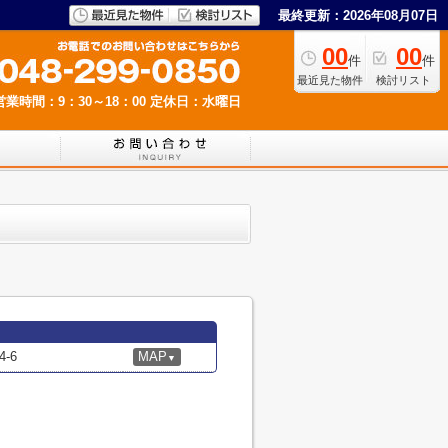
最終更新：2026年08月07日
00
00
件
件
最近見た物件
検討リスト
営業時間：9：30～18：00
定休日：水曜日
-6
MAP
▼