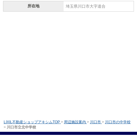
所在地
埼玉県川口市大字道合
LIXIL不動産ショップアキシムTOP
>
周辺施設案内
>
川口市
>
川口市の中学校
>
川口市立北中学校