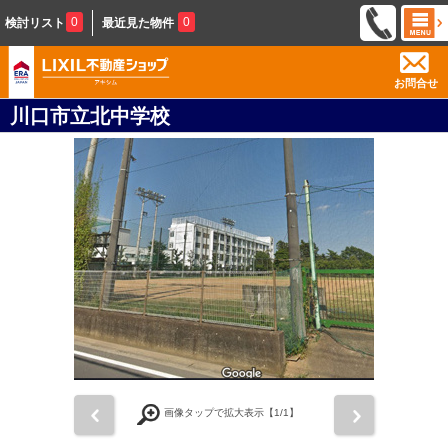
0
0
検討リスト
最近見た物件
お問合せ
川口市立北中学校
前
次
画像タップで拡大表示【
1
/1】