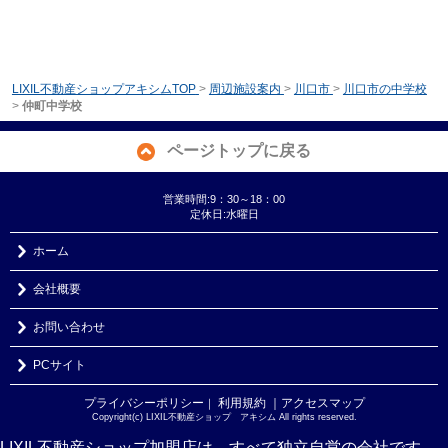
LIXIL不動産ショップアキシムTOP
>
周辺施設案内
>
川口市
>
川口市の中学校
>
仲町中学校
ページトップに戻る
営業時間:9：30～18：00
定休日:水曜日
ホーム
会社概要
お問い合わせ
PCサイト
プライバシーポリシー
利用規約
｜アクセスマップ
｜
Copyright(c) LIXIL不動産ショップ アキシム All rights reserved.
LIXIL不動産ショップ加盟店は、すべて独立自営の会社です。