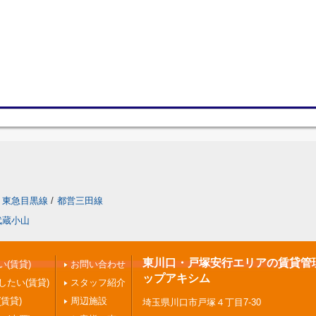
東急目黒線
/
都営三田線
武蔵小山
東川口・戸塚安行エリアの賃貸管理 |
(賃貸)
お問い合わせ
ップアキシム
したい(賃貸)
スタッフ紹介
賃貸)
周辺施設
埼玉県川口市戸塚４丁目7-30