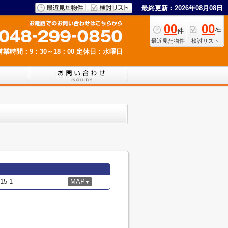
最終更新：2026年08月08日
00
00
件
件
最近見た物件
検討リスト
営業時間：9：30～18：00
定休日：水曜日
5-1
MAP
▼