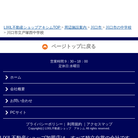
LIXIL不動産ショップアキシムTOP
>
周辺施設案内
>
川口市
>
川口市の中学校
>
川口市立戸塚西中学校
ページトップに戻る
営業時間:9：30～18：00
定休日:水曜日
ホーム
会社概要
お問い合わせ
PCサイト
プライバシーポリシー
利用規約
｜アクセスマップ
｜
Copyright(c) LIXIL不動産ショップ アキシム All rights reserved.
LIXIL不動産ショップ加盟店は、すべて独立自営の会社です。