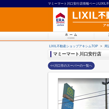
マミーマート川口安行店情報ページLIXIL
LIXIL不動産ショップアキシムTOP
>
周
マミーマート川口安行店
<<川口市のスーパーの一覧へ