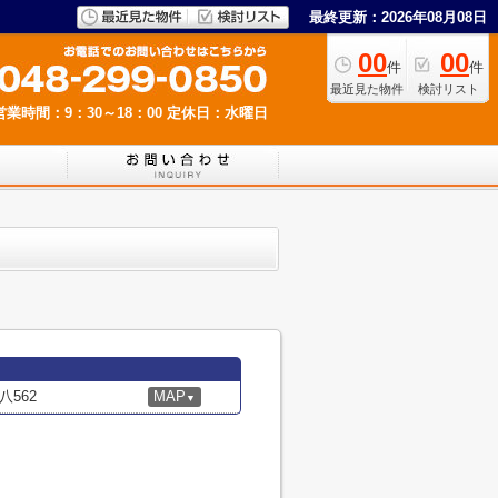
最終更新：2026年08月08日
00
00
件
件
最近見た物件
検討リスト
営業時間：9：30～18：00
定休日：水曜日
562
MAP
▼