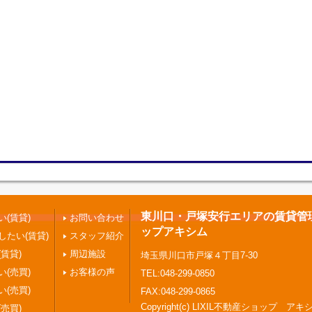
東川口・戸塚安行エリアの賃貸管理 |
(賃貸)
お問い合わせ
ップアキシム
したい(賃貸)
スタッフ紹介
賃貸)
周辺施設
埼玉県川口市戸塚４丁目7-30
(売買)
お客様の声
TEL:048-299-0850
(売買)
FAX:048-299-0865
Copyright(c) LIXIL不動産ショップ アキ
売買)