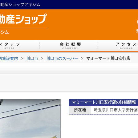
不動産ショップアキシム
辺施設案内
>
川口市
>
川口市のスーパー
>
マミーマート川口安行店
マミーマート川口安行店の詳細情報
所在地
埼玉県川口市大字安行藤八