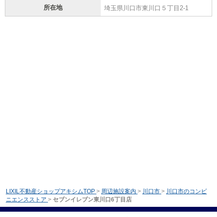
所在地
埼玉県川口市東川口５丁目2-1
LIXIL不動産ショップアキシムTOP
>
周辺施設案内
>
川口市
>
川口市のコンビ
ニエンスストア
>
セブンイレブン東川口6丁目店