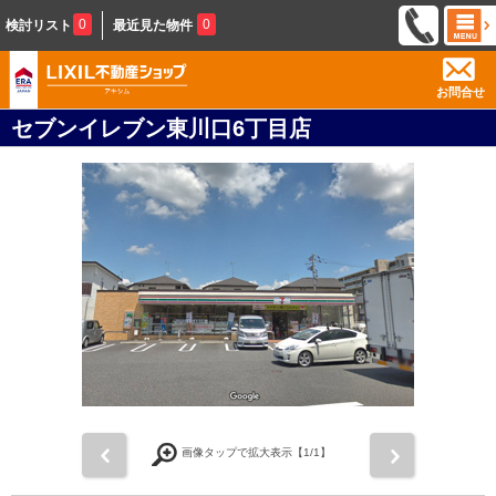
0
0
検討リスト
最近見た物件
お問合せ
セブンイレブン東川口6丁目店
前
次
画像タップで拡大表示【
1
/1】