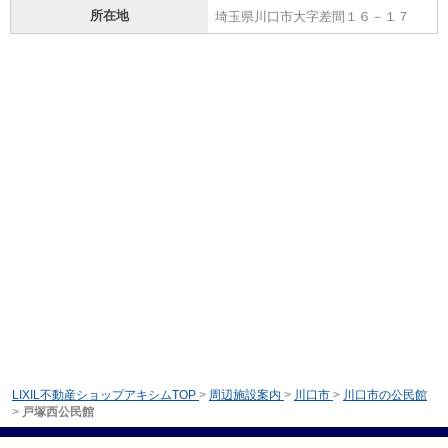
所在地
埼玉県川口市大字差間１６－１７
LIXIL不動産ショップアキシムTOP
>
周辺施設案内
>
川口市
>
川口市の公民館
>
戸塚西公民館