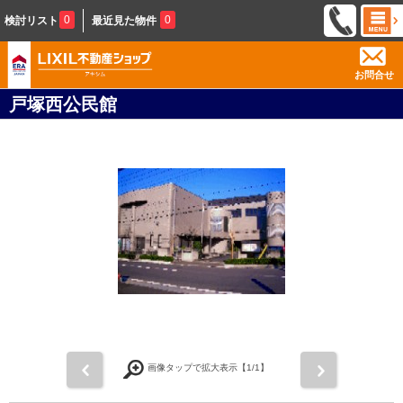
0
0
検討リスト
最近見た物件
お問合せ
戸塚西公民館
前
次
画像タップで拡大表示【
1
/1】