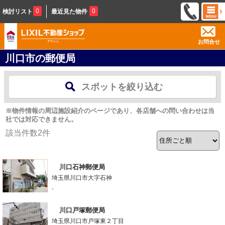
0
0
検討リスト
最近見た物件
お問合せ
川口市の郵便局
スポットを絞り込む
※物件情報の周辺施設紹介のページであり、各店舗への問い合わせは当
社では対応できません。
該当件数
2
件
川口石神郵便局
埼玉県川口市大字石神
-
川口戸塚郵便局
埼玉県川口市戸塚東２丁目