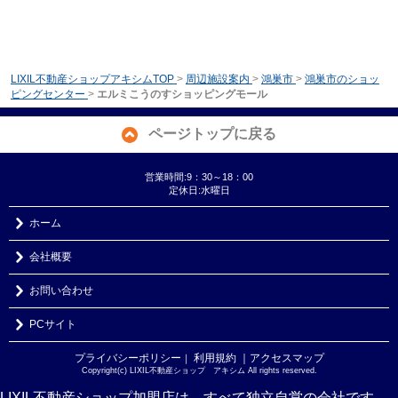
LIXIL不動産ショップアキシムTOP
>
周辺施設案内
>
鴻巣市
>
鴻巣市のショッ
ピングセンター
>
エルミこうのすショッピングモール
ページトップに戻る
営業時間:9：30～18：00
定休日:水曜日
ホーム
会社概要
お問い合わせ
PCサイト
プライバシーポリシー
利用規約
｜アクセスマップ
｜
Copyright(c) LIXIL不動産ショップ アキシム All rights reserved.
LIXIL不動産ショップ加盟店は、すべて独立自営の会社です。