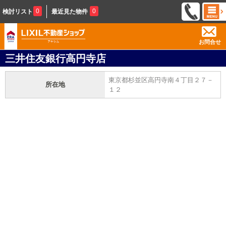
0
0
検討リスト
最近見た物件
お問合せ
三井住友銀行高円寺店
東京都杉並区高円寺南４丁目２７－
所在地
１２