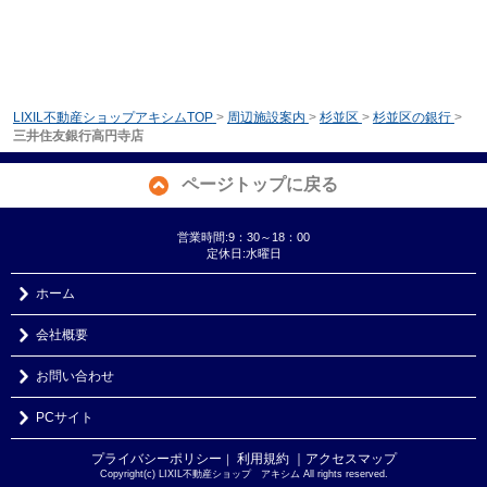
LIXIL不動産ショップアキシムTOP
>
周辺施設案内
>
杉並区
>
杉並区の銀行
>
三井住友銀行高円寺店
ページトップに戻る
営業時間:9：30～18：00
定休日:水曜日
ホーム
会社概要
お問い合わせ
PCサイト
プライバシーポリシー
利用規約
｜アクセスマップ
｜
Copyright(c) LIXIL不動産ショップ アキシム All rights reserved.