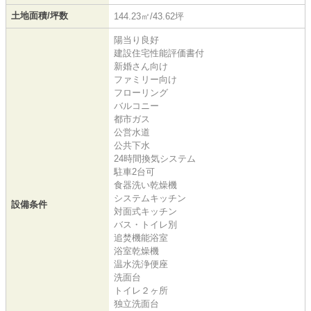
土地面積/坪数
144.23㎡/43.62坪
陽当り良好
建設住宅性能評価書付
新婚さん向け
ファミリー向け
フローリング
バルコニー
都市ガス
公営水道
公共下水
24時間換気システム
駐車2台可
食器洗い乾燥機
システムキッチン
設備条件
対面式キッチン
バス・トイレ別
追焚機能浴室
浴室乾燥機
温水洗浄便座
洗面台
トイレ２ヶ所
独立洗面台