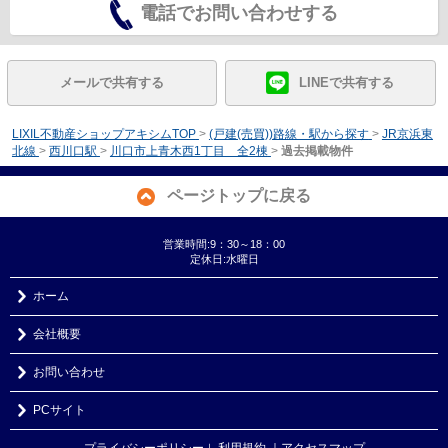
電話でお問い合わせする
メールで共有する
LINEで共有する
LIXIL不動産ショップアキシムTOP
>
(戸建(売買))路線・駅から探す
>
JR京浜東
北線
>
西川口駅
>
川口市上青木西1丁目 全2棟
>
過去掲載物件
ページトップに戻る
営業時間:9：30～18：00
定休日:水曜日
ホーム
会社概要
お問い合わせ
PCサイト
プライバシーポリシー
利用規約
｜アクセスマップ
｜