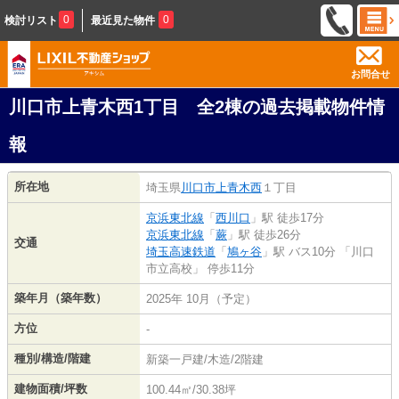
0
0
検討リスト
最近見た物件
お問合せ
川口市上青木西1丁目 全2棟の過去掲載物件情
報
所在地
埼玉県
川口市
上青木西
１丁目
京浜東北線
「
西川口
」駅 徒歩17分
京浜東北線
「
蕨
」駅 徒歩26分
交通
埼玉高速鉄道
「
鳩ヶ谷
」駅 バス10分 「川口
市立高校」 停歩11分
築年月（築年数）
2025年 10月（予定）
方位
-
種別/構造/階建
新築一戸建/木造/2階建
建物面積/坪数
100.44㎡/30.38坪