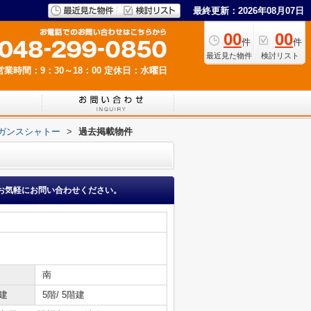
最終更新：2026年08月07日
00
00
件
件
最近見た物件
検討リスト
営業時間：9：30～18：00
定休日：水曜日
ガンスシャトー
>
過去掲載物件
お気軽にお問い合わせください。
南
建
5階/ 5階建