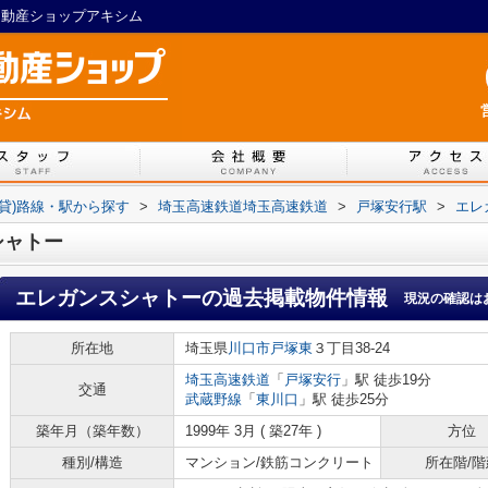
不動産ショップアキシム
賃貸)路線・駅から探す
>
埼玉高速鉄道埼玉高速鉄道
>
戸塚安行駅
>
エレ
シャトー
エレガンスシャトー
の過去掲載物件情報
現況の確認は
所在地
埼玉県
川口市
戸塚東
３丁目38-24
埼玉高速鉄道
「
戸塚安行
」駅 徒歩19分
交通
武蔵野線
「
東川口
」駅 徒歩25分
築年月（築年数）
1999年 3月 ( 築27年 )
方位
種別/構造
マンション/鉄筋コンクリート
所在階/階