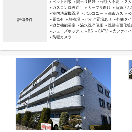
ペット相談
陽当り良好
保証人不要
２人
ガスコンロ設置可
カップル向け
新婚さん
室内洗濯機置場
バルコニー
都市ガス
公
電気有
駐輪場
バイク置場あり
外観タイ
設備条件
追焚機能浴室
温水洗浄便座
洗髪洗面化粧
シューズボックス
BS
CATV
光ファイバ
防犯カメラ