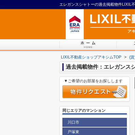
エレガンスシャトーの過去掲載物件LIXIL
LIXIL不動産ショップアキシムTOP
>
(
過去掲載物件：エレガンス
▼ご希望のお部屋をお探しします
同じエリアのマンション
川口市
戸塚東