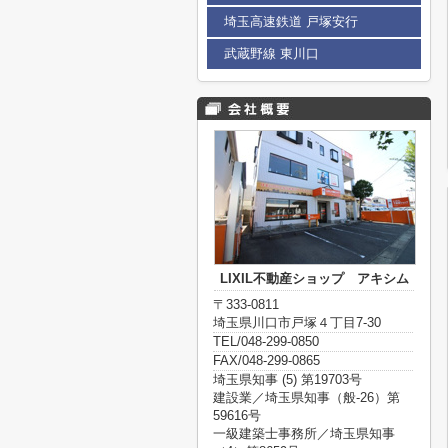
埼玉高速鉄道 戸塚安行
武蔵野線 東川口
LIXIL不動産ショップ アキシム
〒333-0811
埼玉県川口市戸塚４丁目7-30
TEL/048-299-0850
FAX/048-299-0865
埼玉県知事 (5) 第19703号
建設業／埼玉県知事（般-26）第
59616号
一級建築士事務所／埼玉県知事