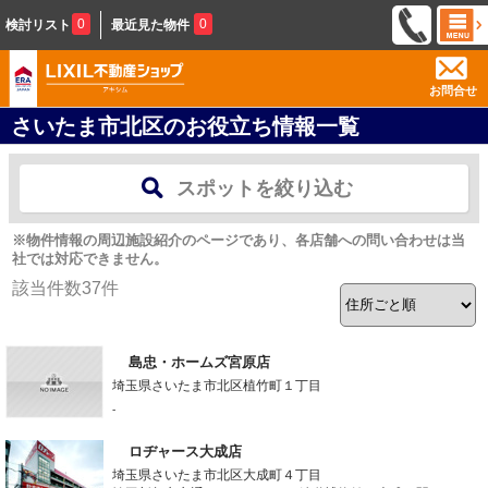
0
0
検討リスト
最近見た物件
お問合せ
さいたま市北区のお役立ち情報一覧
スポットを絞り込む
※物件情報の周辺施設紹介のページであり、各店舗への問い合わせは当
社では対応できません。
該当件数
37
件
島忠・ホームズ宮原店
埼玉県さいたま市北区植竹町１丁目
-
ロヂャース大成店
埼玉県さいたま市北区大成町４丁目