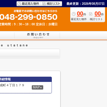
最終更新：2026年08月07日
00
00
件
件
最近見た物件
検討リスト
営業時間：9：30～18：00
定休日：水曜日
ｆｅ ｕｔａｔａｎｅ
詳細情報
成町４丁目１７９
MAP
▼