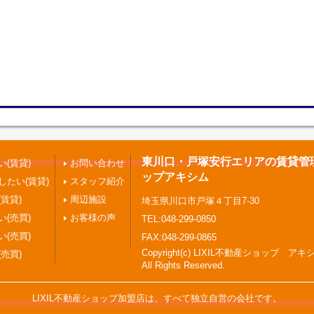
東川口・戸塚安行エリアの賃貸管理 |
(賃貸)
お問い合わせ
ップアキシム
したい(賃貸)
スタッフ紹介
賃貸)
周辺施設
埼玉県川口市戸塚４丁目7-30
(売買)
お客様の声
TEL:048-299-0850
(売買)
FAX:048-299-0865
Copyright(c) LIXIL不動産ショップ アキ
売買)
All Rights Reserved.
LIXIL不動産ショップ加盟店は、すべて独立自営の会社です。