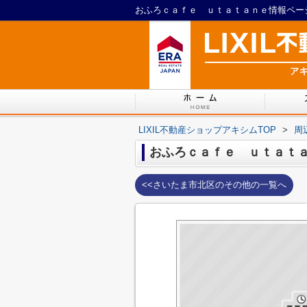
おふろｃａｆｅ ｕｔａｔａｎｅ情報ページ
LIXIL不動産ショップアキシムTOP
>
周
おふろｃａｆｅ ｕｔａｔ
<<さいたま市北区のその他の一覧へ