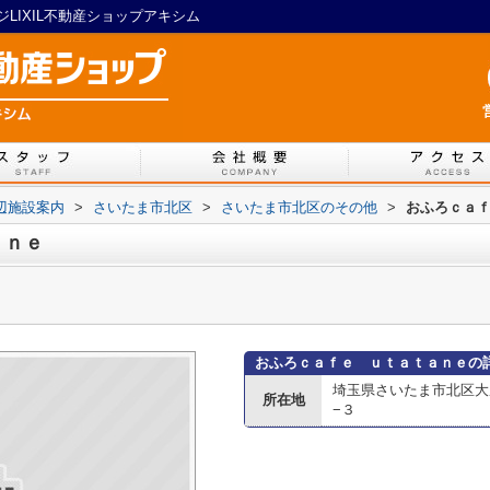
LIXIL不動産ショップアキシム
辺施設案内
>
さいたま市北区
>
さいたま市北区のその他
>
おふろｃａ
ａｎｅ
おふろｃａｆｅ ｕｔａｔａｎｅの
埼玉県さいたま市北区大
所在地
−３