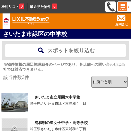
0
0
検討リスト
最近見た物件
お問合せ
さいたま市緑区の中学校
スポットを絞り込む
※物件情報の周辺施設紹介のページであり、各店舗への問い合わせは当
社では対応できません。
該当件数
3
件
さいたま市立尾間木中学校
埼玉県さいたま市緑区東浦和４丁目
-
浦和明の星女子中学・高等学校
埼玉県さいたま市緑区東浦和６丁目