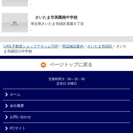
-
さいたま市美園南中学校
埼玉県さいたま市緑区美園６丁目
-
LIXIL不動産ショップアキシムTOP
>
周辺施設案内
>
さいたま市緑区
>
さいた
ま市緑区の中学校
ページトップに戻る
営業時間:9：30～18：00
定休日:水曜日
ホーム
会社概要
お問い合わせ
PCサイト