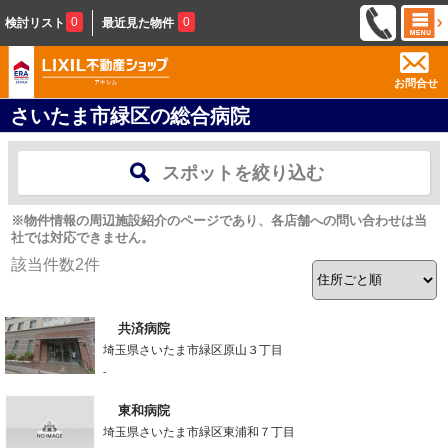
0
0
検討リスト
最近見た物件
お問合せ
さいたま市緑区の総合病院
スポットを絞り込む
※物件情報の周辺施設紹介のページであり、各店舗への問い合わせは当
社では対応できません。
該当件数
2
件
共済病院
埼玉県さいたま市緑区原山３丁目
-
東和病院
埼玉県さいたま市緑区東浦和７丁目