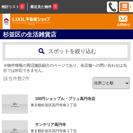
0
0
検討リスト
最近見た物件
お問合せ
杉並区の生活雑貨店
スポットを絞り込む
※物件情報の周辺施設紹介のページであり、各店舗への問い合わせは当
社では対応できません。
該当件数
2
件
100円ショップル・ブリュ高円寺店
東京都杉並区高円寺南３丁目
-
サンテリア高円寺
東京都杉並区高円寺南３丁目