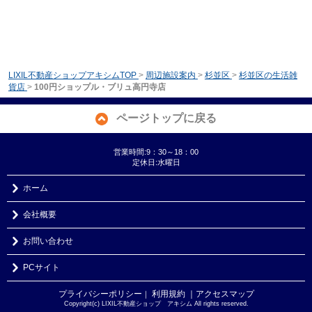
LIXIL不動産ショップアキシムTOP
>
周辺施設案内
>
杉並区
>
杉並区の生活雑
貨店
>
100円ショップル・ブリュ高円寺店
ページトップに戻る
営業時間:9：30～18：00
定休日:水曜日
ホーム
会社概要
お問い合わせ
PCサイト
プライバシーポリシー
利用規約
｜アクセスマップ
｜
Copyright(c) LIXIL不動産ショップ アキシム All rights reserved.